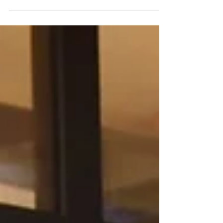
(Divulgação) O 7º Prêmio Queijo Brasil (PQB) de 2024
que ocorreu entre 10 e 14 de Julho em...